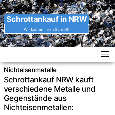
Zum
Inhalt
springen
Schrottankauf in NRW
Wir kaufen Ihren Schrott!
Nichteisenmetalle
Schrottankauf NRW kauft
verschiedene Metalle und
Gegenstände aus
Nichteisenmetallen: