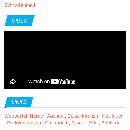
Schrottankauf
VIDEO
LINKS
Wuppertal
,
Herne
,
Aachen
,
Gelsenkirchen
,
Hattingen
,
Recklinghausen
,
Dortmund
,
Essen
,
Köln
,
Bochum