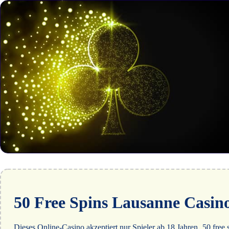
50 Free Spins Lausanne Casin
Dieses Online-Casino akzeptiert nur Spieler ab 18 Jahren, 50 fr