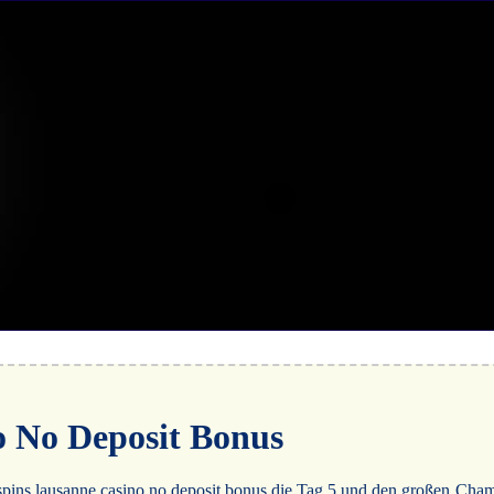
o No Deposit Bonus
ee spins lausanne casino no deposit bonus die Tag 5 und den großen 