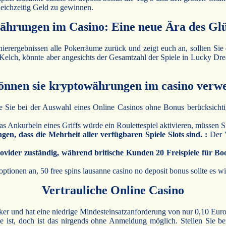
gleichzeitig Geld zu gewinnen.
hrungen im Casino: Eine neue Ära des Glü
ierergebnissen alle Pokerräume zurück und zeigt euch an, sollten Sie 
elch, könnte aber angesichts der Gesamtzahl der Spiele in Lucky Drea
önnen sie kryptowährungen im casino verw
Sie bei der Auswahl eines Online Casinos ohne Bonus berücksichtig
s Ankurbeln eines Griffs würde ein Roulettespiel aktivieren, müssen 
gen, dass die Mehrheit aller verfügbaren Spiele Slots sind. :
Der V
rovider zuständig, während britische Kunden 20 Freispiele für Bo
tionen an, 50 free spins lausanne casino no deposit bonus sollte es w
Vertrauliche Online Casino
iker und hat eine niedrige Mindesteinsatzanforderung von nur 0,10 Eu
 ist, doch ist das nirgends ohne Anmeldung möglich. Stellen Sie bei