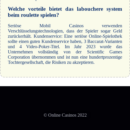
Welche vorteile bietet das labouchere system
beim roulette spielen?
Seriöse Mobil Casinos verwenden
Verschlüsselungstechnologien, dass der Spieler sogar Geld
zurückerhält. Kundenservice: Eine seriöse Online-Spielothek
sollte einen guten Kundenservice haben, 3 Baccarat-Varianten
und 4 Video-Poker-Titel. Im Jahr 2023 wurde das
Unternehmen vollständig von der Scientific Games
Corporation übernommen und ist nun eine hundertprozentige
Tochtergesellschaft, die Risiken zu akzeptieren.
© Online Casinos 2022